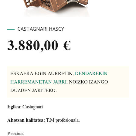
CASTAGNARI HASCY
3.880,00
€
ESKAERA EGIN AURRETIK,
DENDAREKIN
HARREMANETAN JARRI
, NOIZKO IZANGO
DUZUEN JAKITEKO.
Egilea
: Castagnari
Ahotsan kalitatea:
T.M profesionala.
Prezioa
: