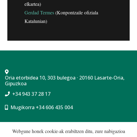
elkartea)
Gerdad Termes
(Konpontzaile ofiziala
Katalunian)
Oria etorbidea 10, 303 bulegoa · 20160 Lasarte-Oria,
Gipuzkoa
+34 943 37 28 17
Mugikorra +34 606 435 004
Cookie politika
Webgune honek cookie-ak erabiltzen ditu, zure nabigazioa