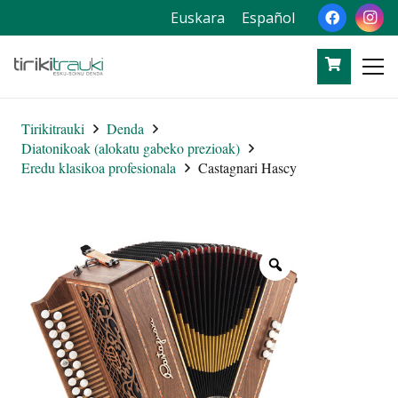
Euskara
Español
Tirikitrauki
Denda
Diatonikoak (alokatu gabeko prezioak)
Eredu klasikoa profesionala
Castagnari Hascy