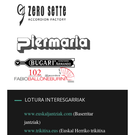
LOTURA INTERESGARRIAK
www.euskaljantziak.com
(Baserritar
jantziak)
www.trikitixa.eus
(Euskal Herriko trikitixa