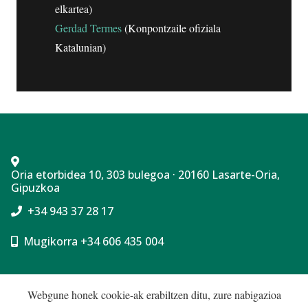
elkartea)
Gerdad Termes
(Konpontzaile ofiziala
Katalunian)
Oria etorbidea 10, 303 bulegoa · 20160 Lasarte-Oria,
Gipuzkoa
+34 943 37 28 17
Mugikorra +34 606 435 004
Cookie politika
Webgune honek cookie-ak erabiltzen ditu, zure nabigazioa