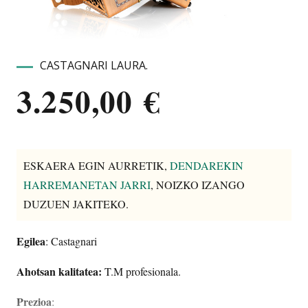
CASTAGNARI LAURA.
3.250,00
€
ESKAERA EGIN AURRETIK,
DENDAREKIN
HARREMANETAN JARRI
, NOIZKO IZANGO
DUZUEN JAKITEKO.
Egilea
: Castagnari
Ahotsan kalitatea:
T.M profesionala.
Prezioa
: