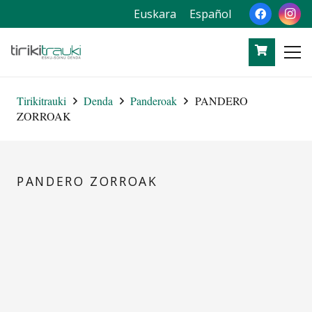
Euskara
Español
Tirikitrauki
Denda
Panderoak
PANDERO
ZORROAK
PANDERO ZORROAK
ESTANDARRA
AMELIE
EZPELA
DISEINUZKOAK