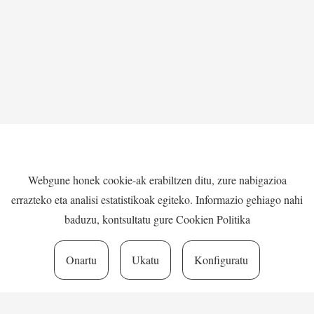
LARREKO ESKOLATIK –
PARTITURAK
Webgune honek cookie-ak erabiltzen ditu, zure nabigazioa
MARKA HAUEKIN EGITEN DUGU
errazteko eta analisi estatistikoak egiteko. Informazio gehiago nahi
LAN:
baduzu, kontsultatu gure
Cookien Politika
Onartu
Ukatu
Konfiguratu