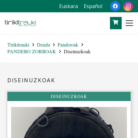
Euskara
Español
Tirikitrauki
Denda
Panderoak
PANDERO ZORROAK
Diseinuzkoak
DISEINUZKOAK
DISEINUZKOAK