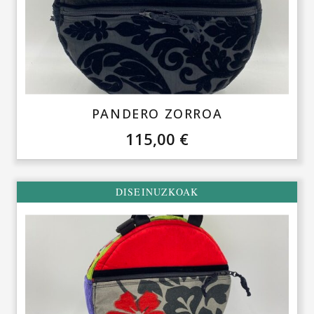
PANDERO ZORROA
115,00
€
DISEINUZKOAK