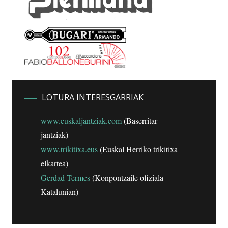
LOTURA INTERESGARRIAK
www.euskaljantziak.com
(Baserritar
jantziak)
www.trikitixa.eus
(Euskal Herriko trikitixa
elkartea)
Gerdad Termes
(Konpontzaile ofiziala
Katalunian)