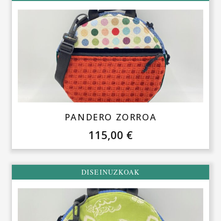
PANDERO ZORROA
115,00
€
DISEINUZKOAK