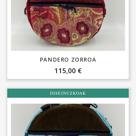
PANDERO ZORROA
115,00
€
DISEINUZKOAK