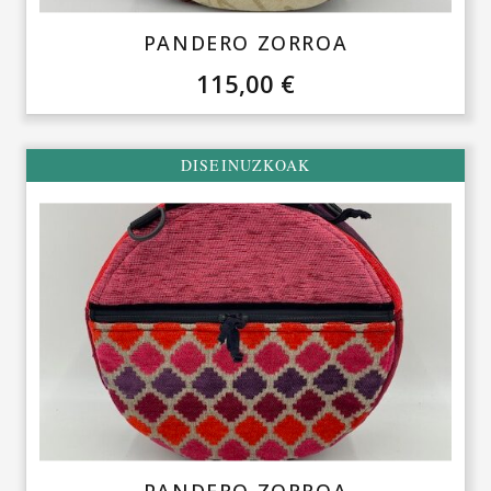
PANDERO ZORROA
115,00
€
DISEINUZKOAK