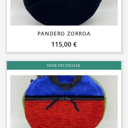
PANDERO ZORROA
115,00
€
DISEINUZKOAK