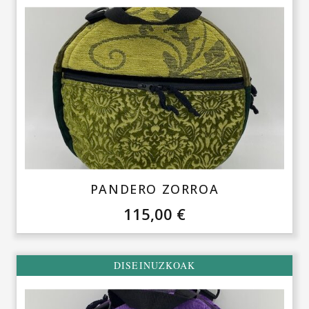
PANDERO ZORROA
115,00
€
DISEINUZKOAK