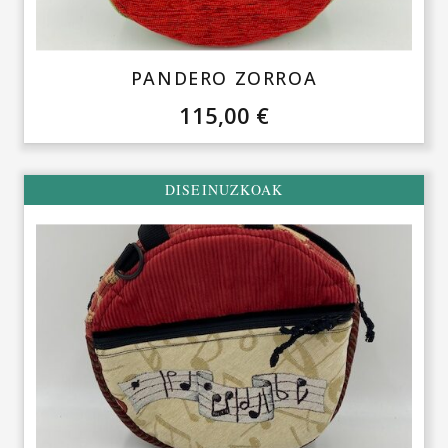
PANDERO ZORROA
115,00
€
DISEINUZKOAK