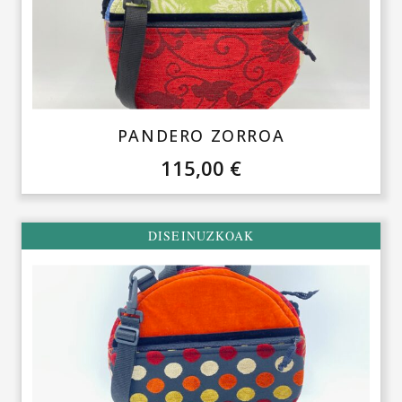
PANDERO ZORROA
115,00
€
DISEINUZKOAK