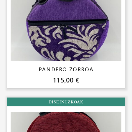
PANDERO ZORROA
115,00
€
DISEINUZKOAK