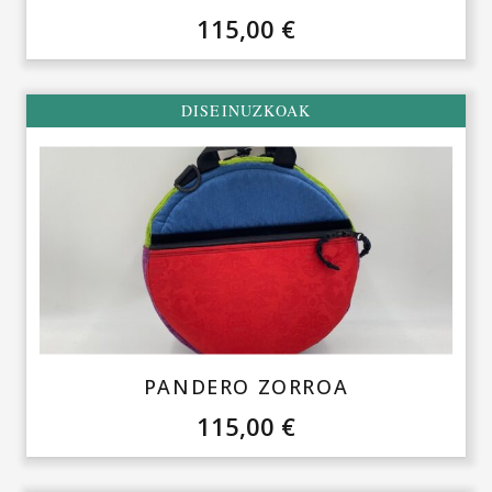
115,00
€
DISEINUZKOAK
PANDERO ZORROA
115,00
€