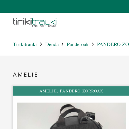
Tirikitrauki
Denda
Panderoak
PANDERO Z
AMELIE
AMELIE
,
PANDERO ZORROAK