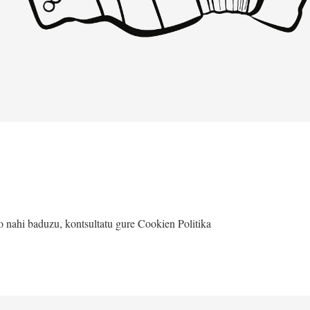
LARREKO ESKOLATIK –
PARTITURAK
go nahi baduzu, kontsultatu gure
Cookien Politika