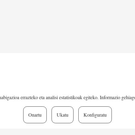
LAN:
bigazioa errazteko eta analisi estatistikoak egiteko. Informazio gehia
Onartu
Ukatu
Konfiguratu