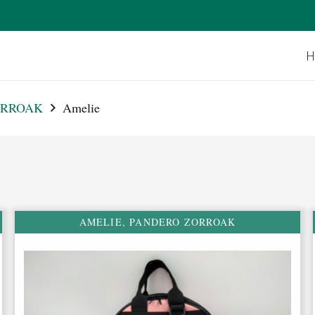
H
ORROAK
Amelie
AMELIE
,
PANDERO ZORROAK