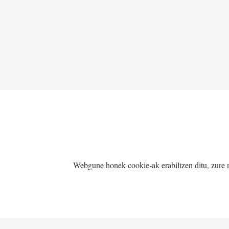
MARKA HAUEKIN EGITEN DUGU 
Webgune honek cookie-ak erabiltzen ditu, zure na