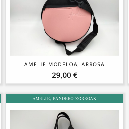
AMELIE MODELOA, ARROSA
29,00
€
AMELIE
,
PANDERO ZORROAK