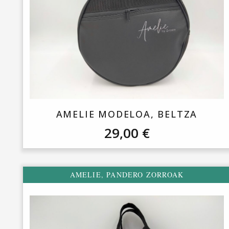
AMELIE MODELOA, BELTZA
29,00
€
AMELIE
,
PANDERO ZORROAK