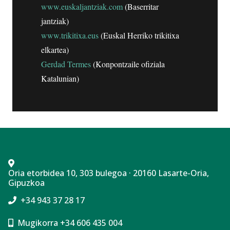
www.euskaljantziak.com
(Baserritar
jantziak)
www.trikitixa.eus
(Euskal Herriko trikitixa
elkartea)
Gerdad Termes
(Konpontzaile ofiziala
Katalunian)
Oria etorbidea 10, 303 bulegoa · 20160 Lasarte-Oria,
Gipuzkoa
+34 943 37 28 17
Mugikorra +34 606 435 004