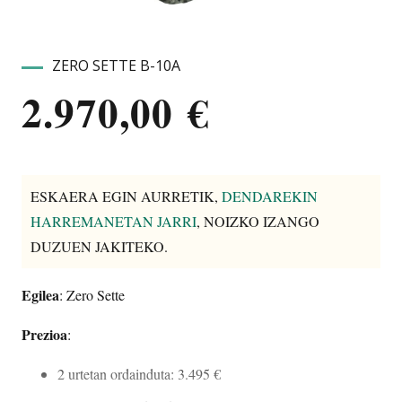
ZERO SETTE B-10A
2.970,00
€
ESKAERA EGIN AURRETIK,
DENDAREKIN
HARREMANETAN JARRI
, NOIZKO IZANGO
DUZUEN JAKITEKO.
Egilea
: Zero Sette
Prezioa
:
2 urtetan ordainduta: 3.495 €