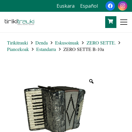
Euskara
Español
Tirikitrauki
Denda
Eskusoinuak
ZERO SETTE.
Pianozkoak
Estandarra
ZERO SETTE B-10a