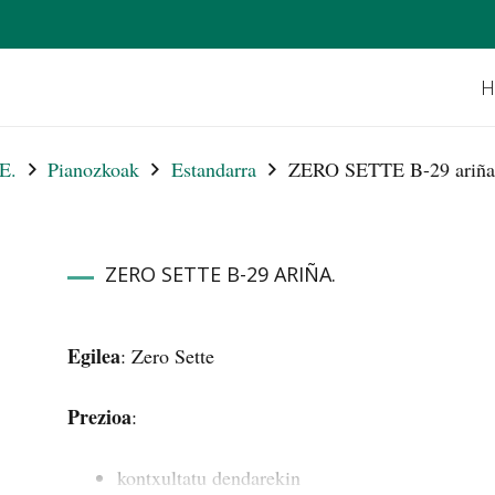
H
E.
Pianozkoak
Estandarra
ZERO SETTE B-29 ariña
ZERO SETTE B-29 ARIÑA.
Egilea
: Zero Sette
Prezioa
:
kontxultatu dendarekin