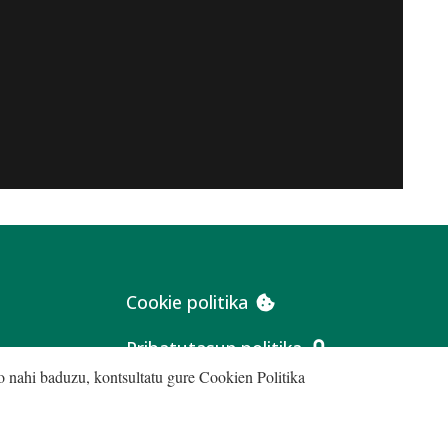
Cookie politika
Pribatutasun politika
go nahi baduzu, kontsultatu gure
Cookien Politika
Erosketa baldintzak