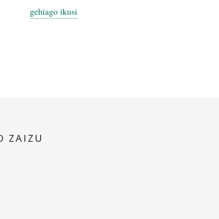
gehiago ikusi
Ezaugarriak
:
Ezkerra: 120 baxu, 5 ahots, 7 erregistro.
Eskubia: 41 nota, 4 ahots, 13 erregistro.
Masterra:
Bai
Kasotoa
: bai (16-8)
O ZAIZU
Ahotsak
: T.M kalitatekoak.
Pisua
: 10,4 Kg.
Neurriak:
46,5 x 19,5 zm.