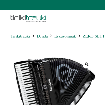
Tirikitrauki
Denda
Eskusoinuak
ZERO SETT