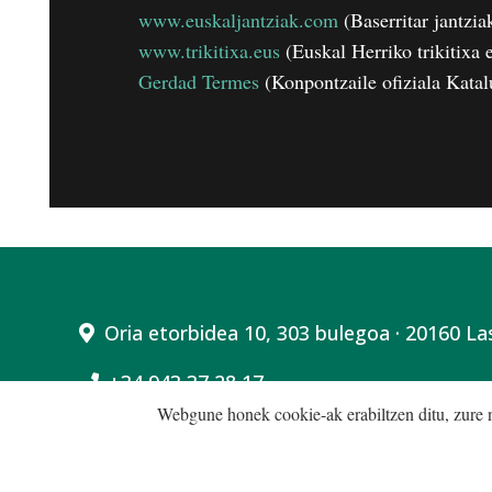
www.euskaljantziak.com
(Baserritar jantzia
www.trikitixa.eus
(Euskal Herriko trikitixa e
Gerdad Termes
(Konpontzaile ofiziala Katal
Oria etorbidea 10, 303 bulegoa · 20160 La
+34 943 37 28 17
Webgune honek cookie-ak erabiltzen ditu, zure na
Mugikorra +34 606 435 004