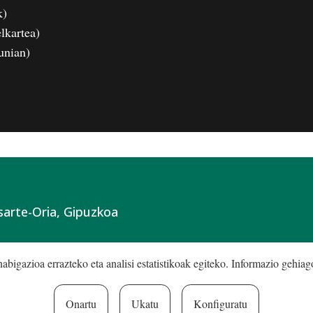
k)
lkartea)
unian)
sarte-Oria, Gipuzkoa
bigazioa errazteko eta analisi estatistikoak egiteko. Informazio gehia
Onartu
Ukatu
Konfiguratu