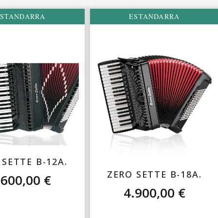
STANDARRA
ESTANDARRA
 SETTE B-12A.
ZERO SETTE B-18A.
.600,00
€
4.900,00
€