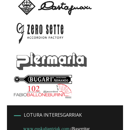
LOTURA INTERESGARRIAK
www.euskaljantziak.com
(Baserritar