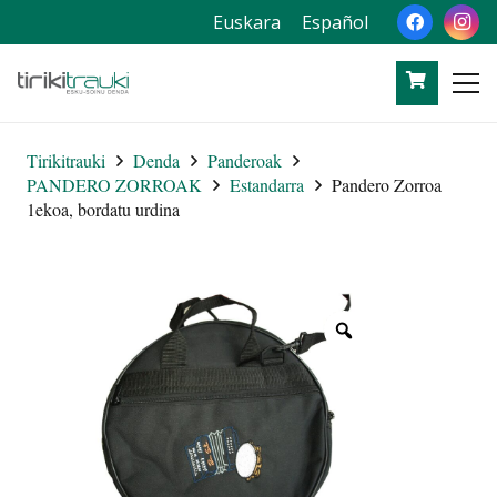
Euskara
Español
Tirikitrauki
Denda
Panderoak
PANDERO ZORROAK
Estandarra
Pandero Zorroa
1ekoa, bordatu urdina