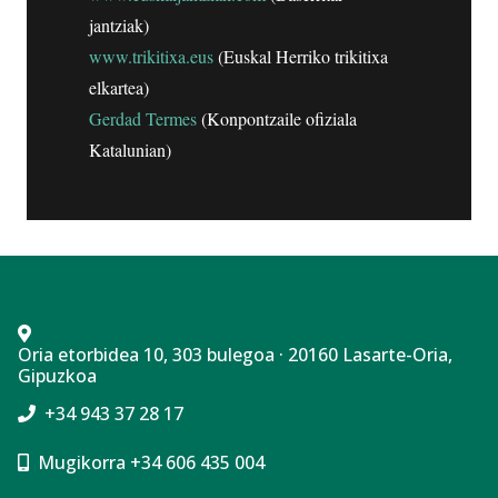
jantziak)
www.trikitixa.eus
(Euskal Herriko trikitixa
elkartea)
Gerdad Termes
(Konpontzaile ofiziala
Katalunian)
Oria etorbidea 10, 303 bulegoa · 20160 Lasarte-Oria,
Gipuzkoa
+34 943 37 28 17
Mugikorra +34 606 435 004