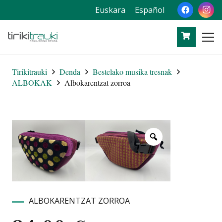
Euskara
Español
Tirikitrauki
Denda
Bestelako musika tresnak
ALBOKAK
Albokarentzat zorroa
ALBOKARENTZAT ZORROA