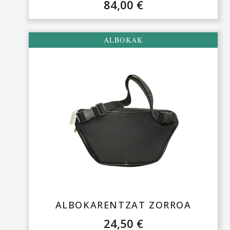
84,00
€
ALBOKAK
ALBOKARENTZAT ZORROA
24,50
€