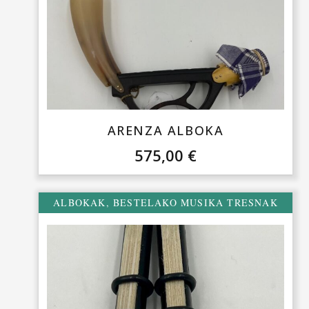
ARENZA ALBOKA
575,00
€
ALBOKAK
,
BESTELAKO MUSIKA TRESNAK