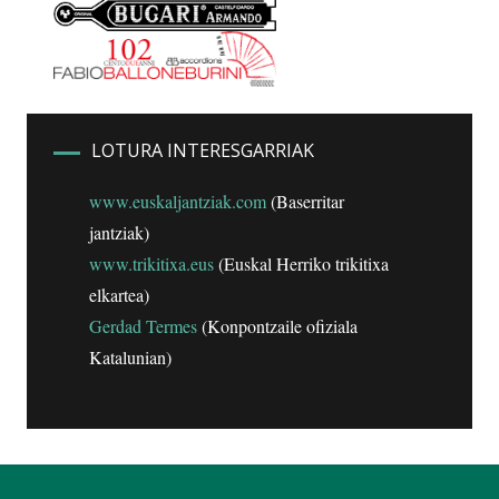
LOTURA INTERESGARRIAK
www.euskaljantziak.com
(Baserritar
jantziak)
www.trikitixa.eus
(Euskal Herriko trikitixa
elkartea)
Gerdad Termes
(Konpontzaile ofiziala
Katalunian)