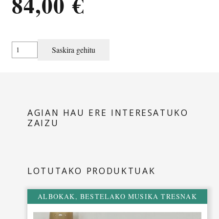
84,00
€
Albokarentzat
Saskira gehitu
zorroa
kantitatea
AGIAN HAU ERE INTERESATUKO
ZAIZU
LOTUTAKO PRODUKTUAK
ALBOKAK
,
BESTELAKO MUSIKA TRESNAK