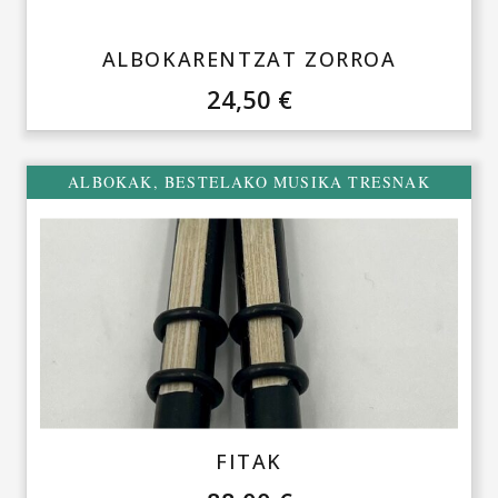
ALBOKARENTZAT ZORROA
24,50
€
ALBOKAK
,
BESTELAKO MUSIKA TRESNAK
FITAK