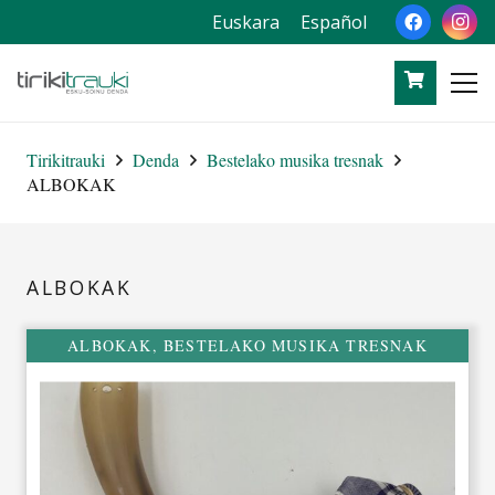
Euskara
Español
Tirikitrauki
Denda
Bestelako musika tresnak
ALBOKAK
ALBOKAK
ALBOKAK
,
BESTELAKO MUSIKA TRESNAK