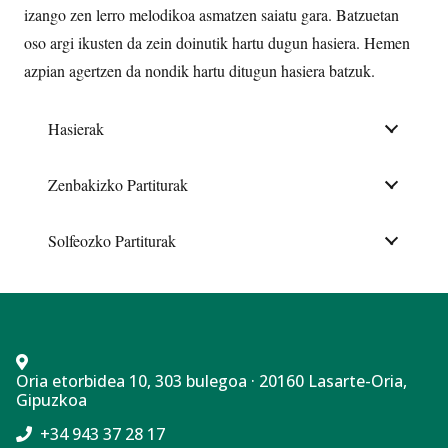
izango zen lerro melodikoa asmatzen saiatu gara. Batzuetan
oso argi ikusten da zein doinutik hartu dugun hasiera. Hemen
azpian agertzen da nondik hartu ditugun hasiera batzuk.
Hasierak
Zenbakizko Partiturak
Solfeozko Partiturak
Oria etorbidea 10, 303 bulegoa · 20160 Lasarte-Oria,
Gipuzkoa
+34 943 37 28 17