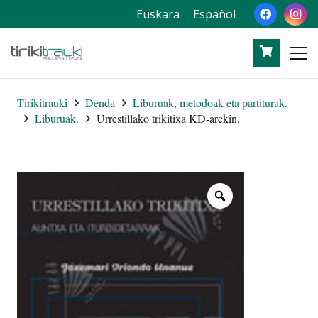
Euskara
Español
Tirikitrauki
Denda
Liburuak, metodoak eta partiturak.
Liburuak.
Urrestillako trikitixa KD-arekin.