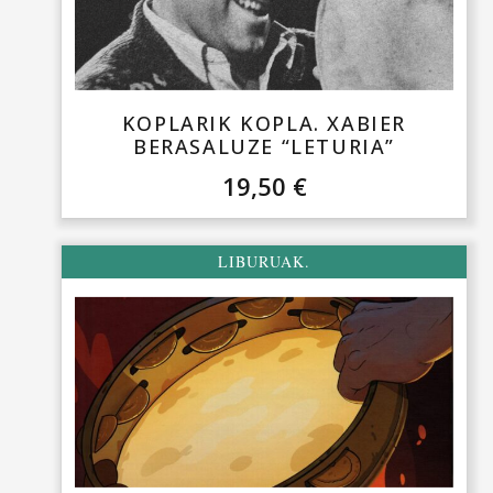
KOPLARIK KOPLA. XABIER
BERASALUZE “LETURIA”
19,50
€
LIBURUAK.