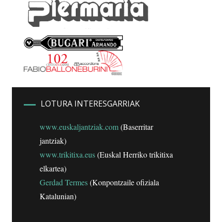
LOTURA INTERESGARRIAK
www.euskaljantziak.com
(Baserritar
jantziak)
www.trikitixa.eus
(Euskal Herriko trikitixa
elkartea)
Gerdad Termes
(Konpontzaile ofiziala
Katalunian)