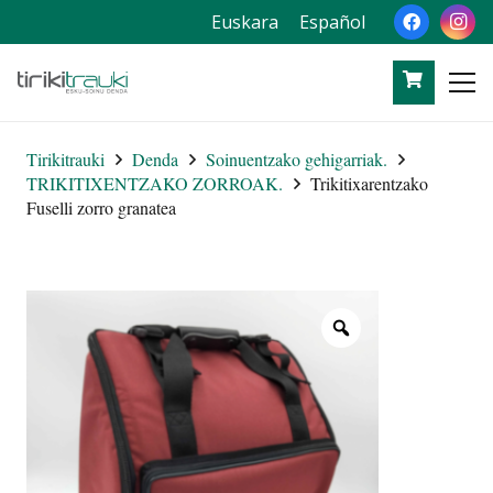
Euskara
Español
Tirikitrauki
Denda
Soinuentzako gehigarriak.
TRIKITIXENTZAKO ZORROAK.
Trikitixarentzako
Fuselli zorro granatea