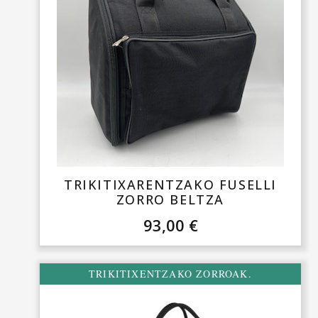
TRIKITIXARENTZAKO FUSELLI
ZORRO BELTZA
93,00
€
TRIKITIXENTZAKO ZORROAK.