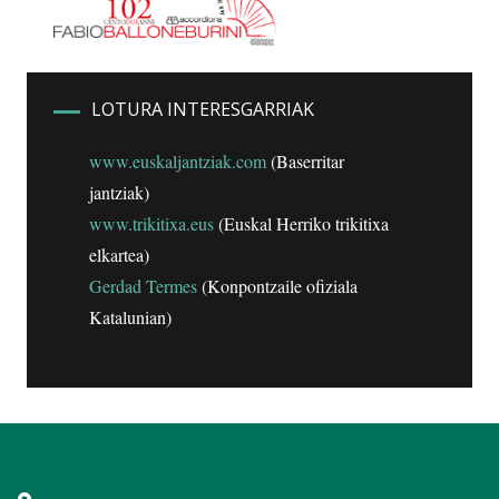
LOTURA INTERESGARRIAK
www.euskaljantziak.com
(Baserritar
jantziak)
www.trikitixa.eus
(Euskal Herriko trikitixa
elkartea)
Gerdad Termes
(Konpontzaile ofiziala
Katalunian)