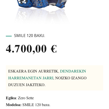
SMILE 120 BAXU.
4.700,00
€
ESKAERA EGIN AURRETIK,
DENDAREKIN
HARREMANETAN JARRI
, NOIZKO IZANGO
DUZUEN JAKITEKO.
Egilea
: Zero Sette
Modeloa:
SMILE 120 baxu.