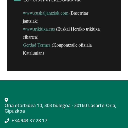
www.euskaljantziak.com
(Baserritar
jantziak)
www.trikitixa.eus
(Euskal Herriko trikitixa
elkartea)
Gerdad Termes
(Konpontzaile ofiziala
Katalunian)
Oria etorbidea 10, 303 bulegoa · 20160 Lasarte-Oria,
Gipuzkoa
+34 943 37 28 17