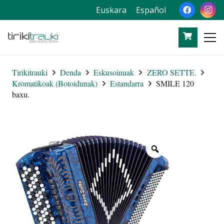
Euskara
Español
Tirikitrauki
Denda
Eskusoinuak
ZERO SETTE.
Kromatikoak (Botoidunak)
Estandarra
SMILE 120
baxu.