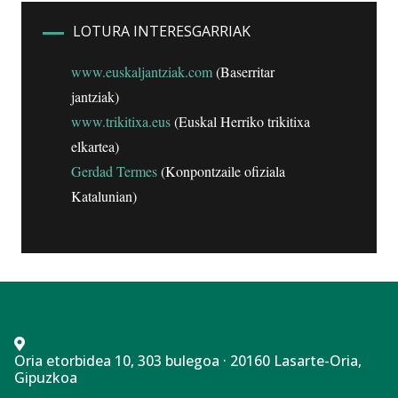
LOTURA INTERESGARRIAK
www.euskaljantziak.com
(Baserritar
jantziak)
www.trikitixa.eus
(Euskal Herriko trikitixa
elkartea)
Gerdad Termes
(Konpontzaile ofiziala
Katalunian)
Oria etorbidea 10, 303 bulegoa · 20160 Lasarte-Oria,
Gipuzkoa