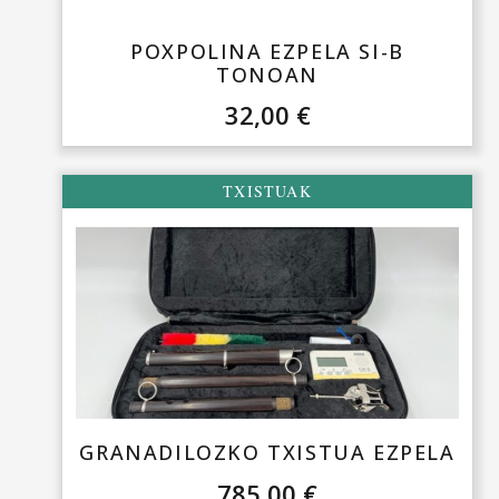
POXPOLINA EZPELA SI-B
TONOAN
32,00
€
TXISTUAK
GRANADILOZKO TXISTUA EZPELA
785,00
€