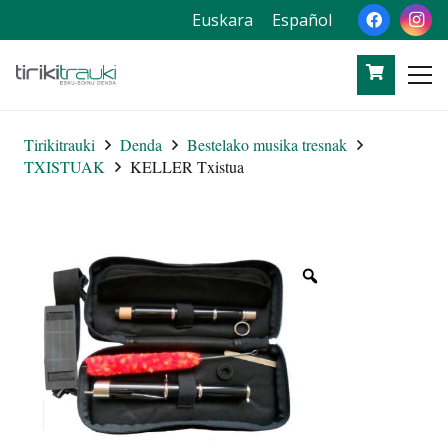
Euskara
Español
Tirikitrauki
Denda
Bestelako musika tresnak
TXISTUAK
KELLER Txistua