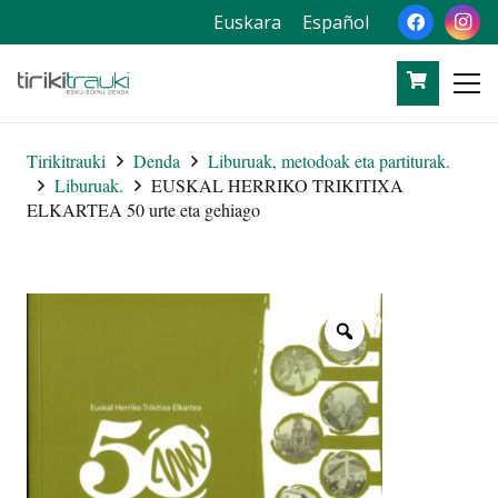
Euskara
Español
Tirikitrauki
Denda
Liburuak, metodoak eta partiturak.
Liburuak.
EUSKAL HERRIKO TRIKITIXA
ELKARTEA 50 urte eta gehiago