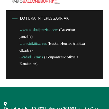
LOTURA INTERESGARRIAK
www.euskaljantziak.com
(Baserritar
jantziak)
www.trikitixa.eus
(Euskal Herriko trikitixa
elkartea)
Gerdad Termes
(Konpontzaile ofiziala
Katalunian)
Oria etorbidea 10, 303 bulegoa · 20160 Lasarte-Oria,