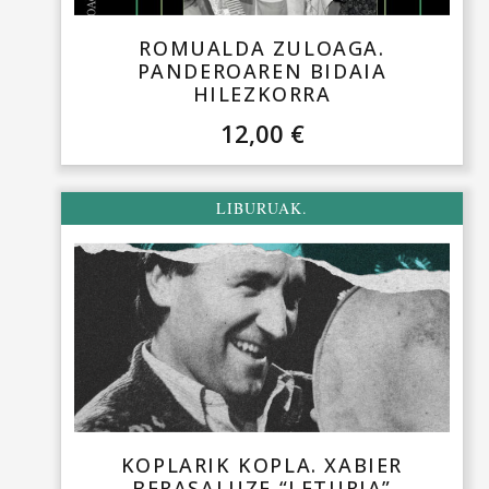
ROMUALDA ZULOAGA.
PANDEROAREN BIDAIA
HILEZKORRA
12,00
€
LIBURUAK.
KOPLARIK KOPLA. XABIER
BERASALUZE “LETURIA”