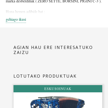
marka desberdiñak ( ZERO SETTE, BORSINI, PIGINI C-3 ).
Hona hemen adibide bat :
gehiago ikusi
HILEKO
2 ahotsetako modeloa edo antzekoa (konbertiblea):
65-75 €
(soinuaren arabera).
Erosteko aukera alokatu eta gero
:
AGIAN HAU ERE INTERESATUKO
3 hilabetez eskusoinua alokatu ondoren, erosi nahi bada:
ZAIZU
momentuan ordaintzeagatik %15eko deskontua egiten da
eta 3 hilabetez ordaindutako 165 euroak ere
deskontatuko dira.
LOTUTAKO PRODUKTUAK
6 hilabetez eskusoinua alokatu ondoren, erosi nahi bada:
momentuan ordaintzeagatik % 11ko deskontua egiten da
ESKUSOINUAK
eta 6 hilabetez ordaindutako 330 euroak ere
deskontatuko dira.
17 hilabetez esku soinua alokatu ondoren, erosi nahi