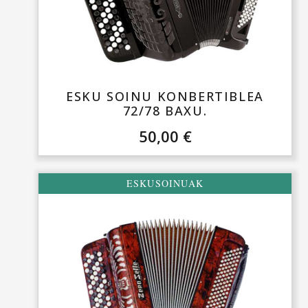
Alokairuan informazio gehiago jakiteko, deitu zenbaki
honetara: 943 372 817.
ESKU SOINU KONBERTIBLEA
72/78 BAXU.
50,00
€
ESKUSOINUAK