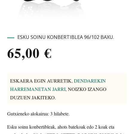
ESKU SOINU KONBERTIBLEA 96/102 BAXU.
65,00
€
ESKAERA EGIN AURRETIK,
DENDAREKIN
HARREMANETAN JARRI
, NOIZKO IZANGO
DUZUEN JAKITEKO.
Gutxieneko alokairua: 3 hilabete.
Esku soinu konbertibleak, ahots batekoak edo 2 koak eta