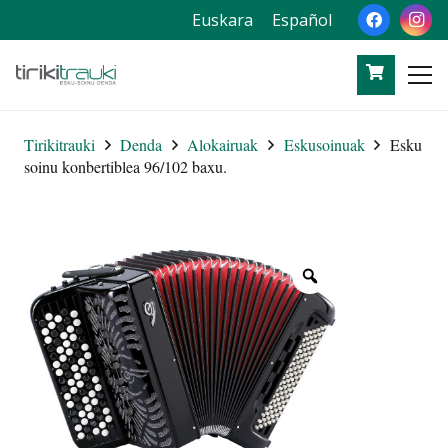
Euskara
Español
Tirikitrauki
Denda
Alokairuak
Eskusoinuak
Esku
soinu konbertiblea 96/102 baxu.