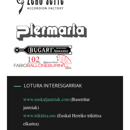
LOTURA INTERESGARRIAK
www.euskaljantziak.com
(Baserritar
jantziak)
www.trikitixa.eus
(Euskal Herriko trikitixa
elkartea)