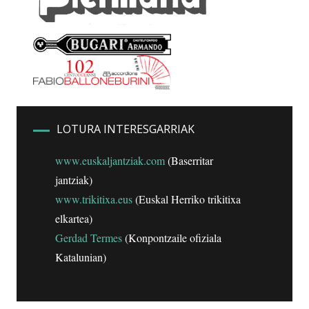
LOTURA INTERESGARRIAK
www.euskaljantziak.com
(Baserritar
jantziak)
www.trikitixa.eus
(Euskal Herriko trikitixa
elkartea)
Gerdad Termes
(Konpontzaile ofiziala
Katalunian)