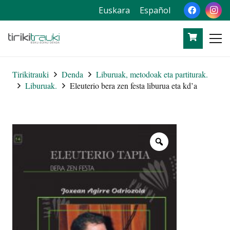
Euskara
Español
Tirikitrauki
Denda
Liburuak, metodoak eta partiturak.
Liburuak.
Eleuterio bera zen festa liburua eta kd’a