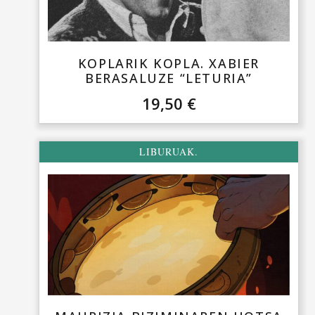
KOPLARIK KOPLA. XABIER
BERASALUZE “LETURIA”
19,50
€
LIBURUAK.