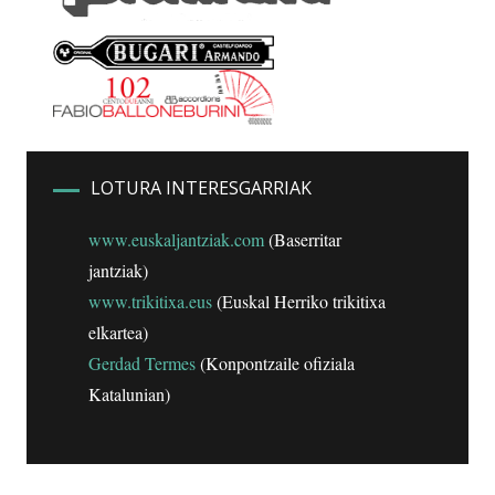
LOTURA INTERESGARRIAK
www.euskaljantziak.com
(Baserritar
jantziak)
www.trikitixa.eus
(Euskal Herriko trikitixa
elkartea)
Gerdad Termes
(Konpontzaile ofiziala
Katalunian)