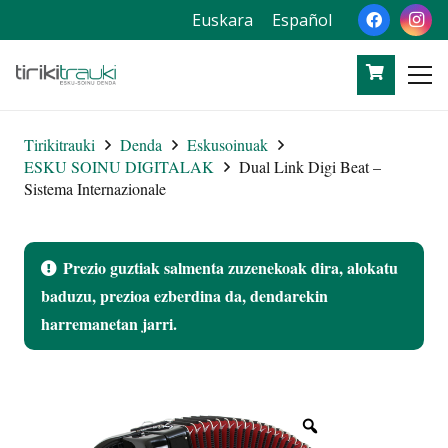
Euskara
Español
Tirikitrauki
Denda
Eskusoinuak
ESKU SOINU DIGITALAK
Dual Link Digi Beat –
Sistema Internazionale
Prezio guztiak salmenta zuzenekoak dira, alokatu
baduzu, prezioa ezberdina da, dendarekin
harremanetan jarri.