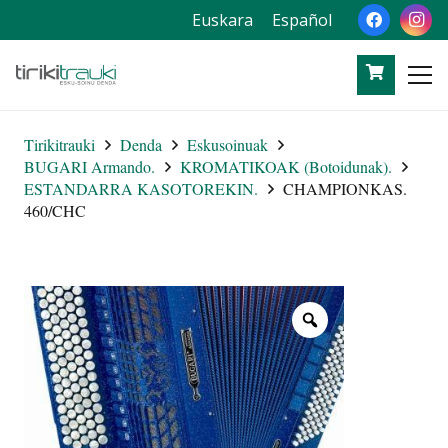
Euskara
Español
Tirikitrauki
Denda
Eskusoinuak
BUGARI Armando.
KROMATIKOAK (Botoidunak).
ESTANDARRA KASOTOREKIN.
CHAMPIONKAS.
460/CHC