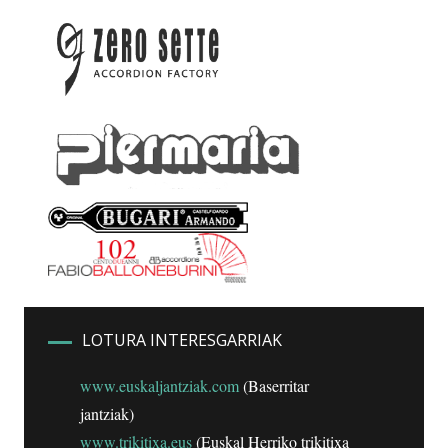
LOTURA INTERESGARRIAK
www.euskaljantziak.com
(Baserritar
jantziak)
www.trikitixa.eus
(Euskal Herriko trikitixa