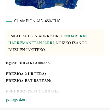
CHAMPIONKAS. 460/CHC
ESKAERA EGIN AURRETIK,
DENDAREKIN
HARREMANETAN JARRI
, NOIZKO IZANGO
DUZUEN JAKITEKO.
Egilea:
BUGARI Armando.
PREZIOA 2 URTERA:
PREZIOA BAT BATEAN:
ESKUBIKO EZAUGARRIAK:
gehiago ikusi
Lerroak: 5