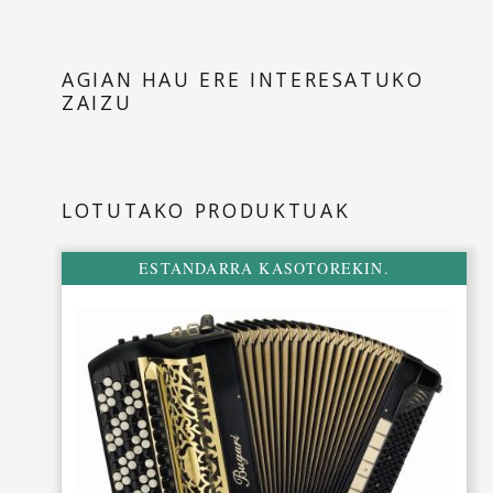
Botoiak: 87
Notak: 46 (MI-DO#)
AGIAN HAU ERE INTERESATUKO
Ahotsak: 3
ZAIZU
Erregistroak: 7
Kokotzeko erregistroak: 0
Masterra: bai
LOTUTAKO PRODUKTUAK
Kasotoa: 2
Ezkerreko ezaugarriak:
ESTANDARRA KASOTOREKIN.
Baxuak: 120
Ahotsak: 5
Erregistroak: 5
Neurriak:
47x19x40,5 zm.
Pisua:
11 kgr.