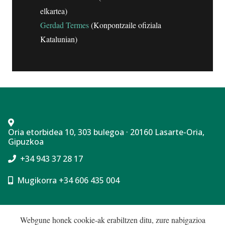
elkartea)
Gerdad Termes
(Konpontzaile ofiziala
Katalunian)
Oria etorbidea 10, 303 bulegoa · 20160 Lasarte-Oria,
Gipuzkoa
+34 943 37 28 17
Mugikorra +34 606 435 004
Cookie politika
Webgune honek cookie-ak erabiltzen ditu, zure nabigazioa