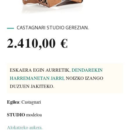
CASTAGNARI STUDIO GEREZIAN.
2.410,00
€
ESKAERA EGIN AURRETIK,
DENDAREKIN
HARREMANETAN JARRI
, NOIZKO IZANGO
DUZUEN JAKITEKO.
Egilea
: Castagnari
STUDIO
modeloa
Alokatzeko aukera.