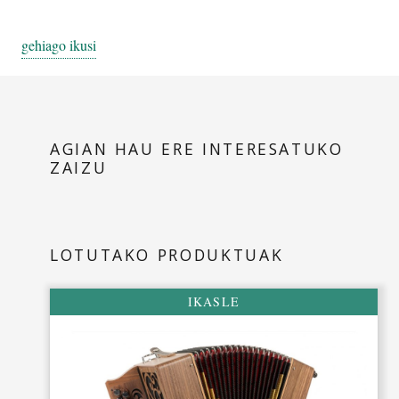
Prezioa
:
gehiago ikusi
– 2 urtetan ordainduta: 2.836 €
– Momentuan ordainduta: 2.410 €
Ezaugarriak
AGIAN HAU ERE INTERESATUKO
:
ZAIZU
– Eskubia: 2 fila, 21 botoi, 2 ahots, 0 erregistro.
– Ezkerra: 8 baxu, 3 ahots.
LOTUTAKO PRODUKTUAK
Pisua
: 3,400 kg
IKASLE
Neurriak
: 28 x 16,5 zm
Egurra:
Gerezia.
Eskaera egin aurretik, galdetu zain egon behar den denbora.