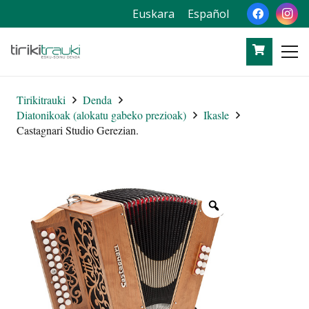
Euskara
Español
Tirikitrauki
Denda
Diatonikoak (alokatu gabeko prezioak)
Ikasle
Castagnari Studio Gerezian.