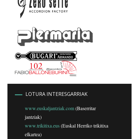
LOTURA INTERESGARRIAK
www.euskaljantziak.com
(Baserritar
jantziak)
www.trikitixa.eus
(Euskal Herriko trikitixa
elkartea)