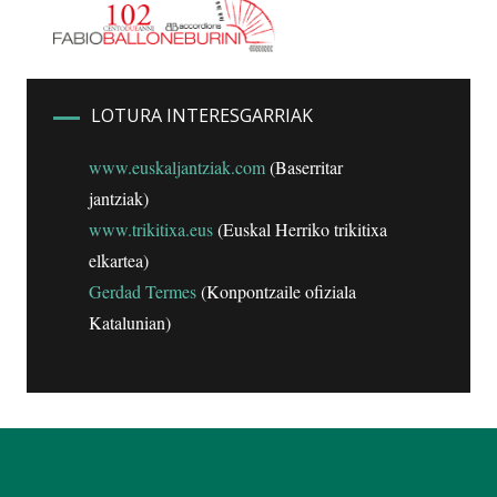
LOTURA INTERESGARRIAK
www.euskaljantziak.com
(Baserritar
jantziak)
www.trikitixa.eus
(Euskal Herriko trikitixa
elkartea)
Gerdad Termes
(Konpontzaile ofiziala
Katalunian)