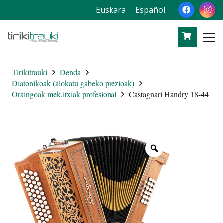
Euskara
Español
Tirikitrauki
Denda
Diatonikoak (alokatu gabeko prezioak)
Oraingoak mek.itxiak profesional
Castagnari Handry 18-44