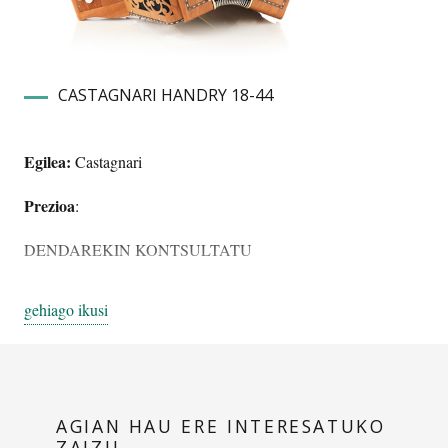
CASTAGNARI HANDRY 18-44
Egilea:
Castagnari
Prezioa
:
DENDAREKIN KONTSULTATU
gehiago ikusi
Ezaugarriak
:
– Eskubia: 4 fila, 44 botoi, 3 ahots, 3 erregistro bikoitzak.
AGIAN HAU ERE INTERESATUKO
– Ezkerra: 18 baxu, 3 ahots, 4 erregistro.
ZAIZU