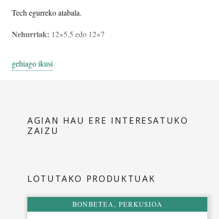
TECH
Tech egurreko atabala.
kantitatea
Nehurriak:
12×5,5 edo 12×7
gehiago ikusi
AGIAN HAU ERE INTERESATUKO
ZAIZU
LOTUTAKO PRODUKTUAK
BONBETEA
,
PERKUSIOA