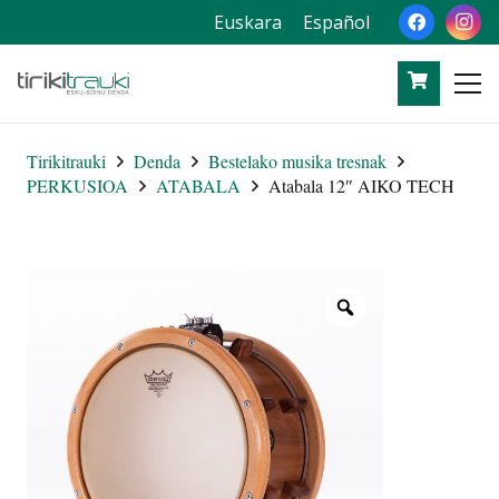
Euskara
Español
Tirikitrauki
Denda
Bestelako musika tresnak
PERKUSIOA
ATABALA
Atabala 12″ AIKO TECH