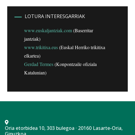
LOTURA INTERESGARRIAK
www.euskaljantziak.com
(Baserritar
jantziak)
www.trikitixa.eus
(Euskal Herriko trikitixa
elkartea)
Gerdad Termes
(Konpontzaile ofiziala
Katalunian)
Oria etorbidea 10, 303 bulegoa · 20160 Lasarte-Oria,
Gipuzkoa