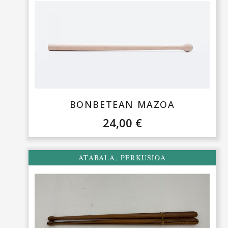
BONBETEAN MAZOA
24,00
€
ATABALA
,
PERKUSIOA