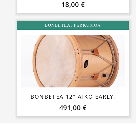
18,00
€
BONBETEA
,
PERKUSIOA
BONBETEA 12″ AIKO EARLY.
491,00
€