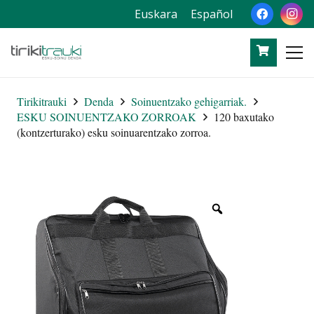
Euskara
Español
Tirikitrauki
Denda
Soinuentzako gehigarriak.
ESKU SOINUENTZAKO ZORROAK
120 baxutako
(kontzerturako) esku soinuarentzako zorroa.