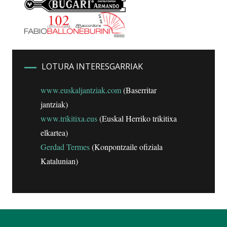
LOTURA INTERESGARRIAK
www.euskaljantziak.com
(Baserritar
jantziak)
www.trikitixa.eus
(Euskal Herriko trikitixa
elkartea)
Gerdad Termes
(Konpontzaile ofiziala
Katalunian)