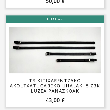
50,00
€
UHALAK
TRIKITIXARENTZAKO
AKOLTXATUGABEKO UHALAK, 5 ZBK
LUZEA PANAZKOAK
43,00
€