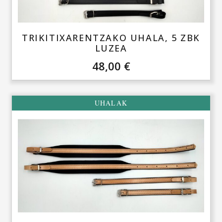
TRIKITIXARENTZAKO UHALA, 5 ZBK
LUZEA
48,00
€
UHALAK