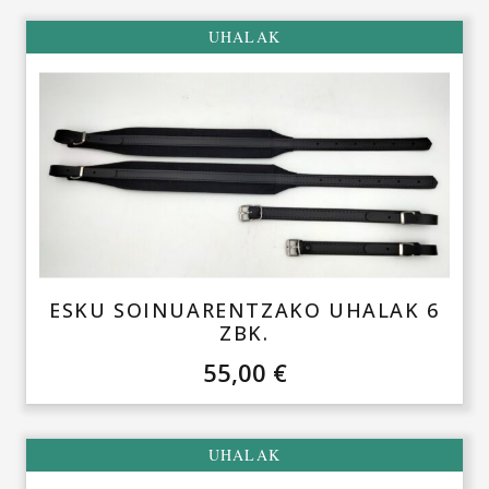
UHALAK
ESKU SOINUARENTZAKO UHALAK 6
ZBK.
55,00
€
UHALAK