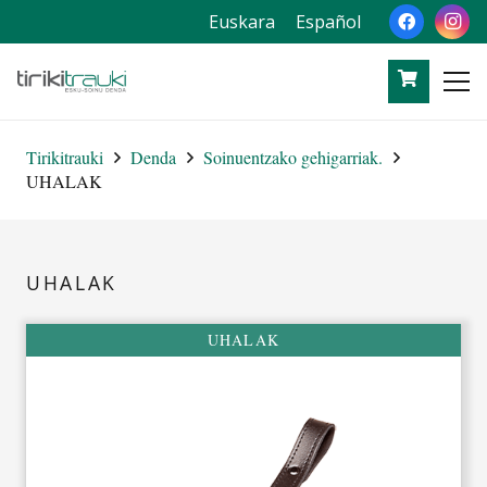
Euskara
Español
Tirikitrauki
Denda
Soinuentzako gehigarriak.
UHALAK
UHALAK
UHALAK