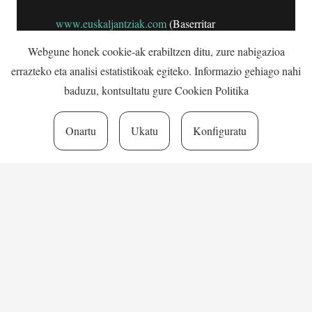
www.euskaljantziak.com
(Baserritar
jantziak)
Webgune honek cookie-ak erabiltzen ditu, zure nabigazioa
www.trikitixa.eus
(Euskal Herriko trikitixa
errazteko eta analisi estatistikoak egiteko. Informazio gehiago nahi
elkartea)
baduzu, kontsultatu gure
Cookien Politika
Gerdad Termes
(Konpontzaile ofiziala
Katalunian)
Onartu
Ukatu
Konfiguratu
Oria etorbidea 10, 303 bulegoa · 20160 Lasarte-Oria,
Gipuzkoa
+34 943 37 28 17