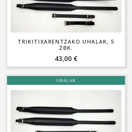
TRIKITIXARENTZAKO UHALAK, 5
ZBK.
43,00
€
UHALAK