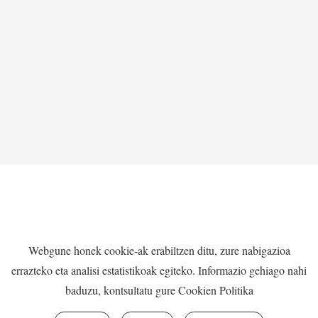
LARREKO ESKOLATIK –
PARTITURAK
MARKA HAUEKIN EGITEN DUGU
Webgune honek cookie-ak erabiltzen ditu, zure nabigazioa
LAN:
errazteko eta analisi estatistikoak egiteko. Informazio gehiago nahi
baduzu, kontsultatu gure
Cookien Politika