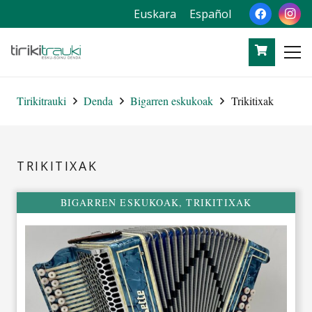
Euskara
Español
Tirikitrauki
Denda
Bigarren eskukoak
Trikitixak
TRIKITIXAK
BIGARREN ESKUKOAK
,
TRIKITIXAK