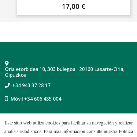
17,00
€
Oria etorbidea 10, 303 bulegoa · 20160 Lasarte-Oria,
Gipuzkoa
+34 943 37 28 17
Móvil +34 606 435 004
Política de Cookies
Este sitio web utiliza cookies para facilitar su navegación y realizar
análisis estadísticos. Para más información consulte nuestra
Política
Política de Privacidad