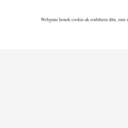
Webgune honek cookie-ak erabiltzen ditu, zure na
MARKA HAUEKIN EGITEN DUGU 
LOTURA INTERESGARRIAK