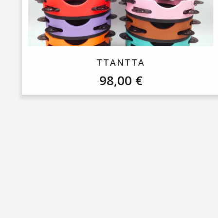
TTANTTA
98,00
€