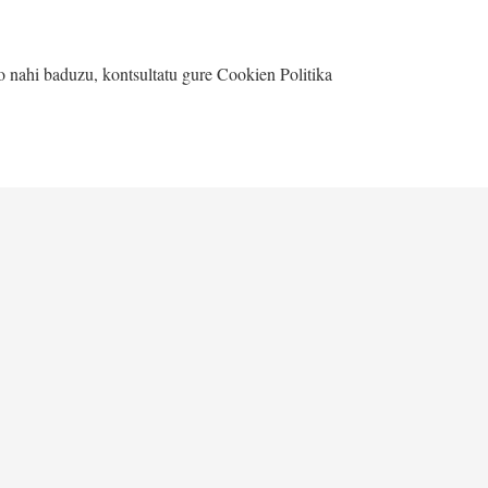
go nahi baduzu, kontsultatu gure
Cookien Politika