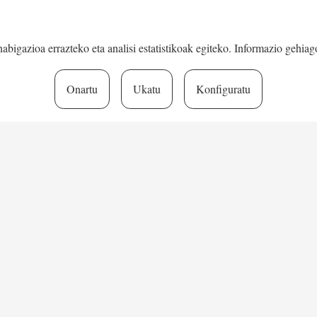
bigazioa errazteko eta analisi estatistikoak egiteko. Informazio gehia
LAN:
Onartu
Ukatu
Konfiguratu